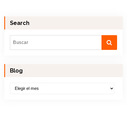
Search
Blog
B
l
o
g