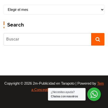
B
l
o
Search
g
Copyright © 2026 2m-Publicidad en Tarapoto | Powered by
Tem
a Conceptly para WordPress
¿Necesitas ayuda?
Chatea con nosotros