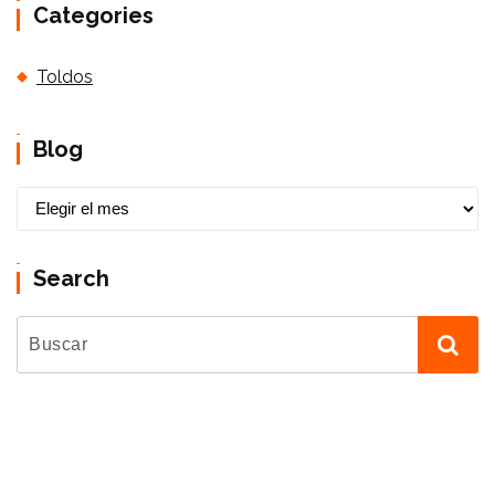
Categories
Toldos
Blog
B
l
o
Search
g