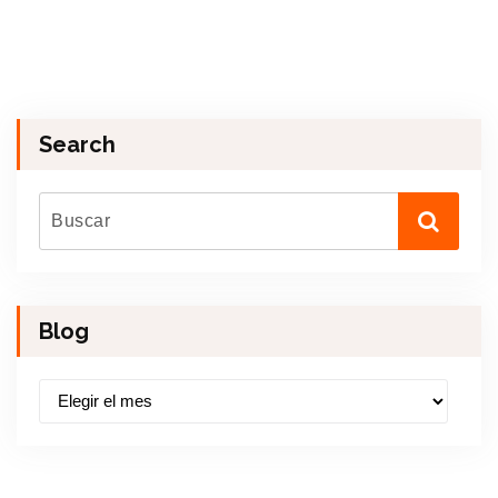
Search
Blog
B
l
o
g